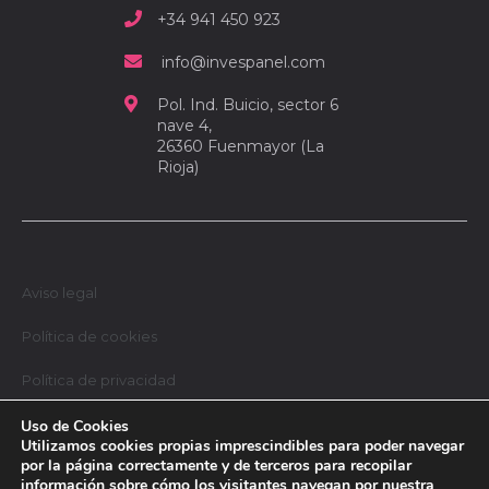
+34 941 450 923
info@invespanel.com
Pol. Ind. Buicio, sector 6
nave 4,
26360 Fuenmayor (La
Rioja)
Aviso legal
Política de cookies
Política de privacidad
Política de calidad y medioambiental
Uso de Cookies
Utilizamos cookies propias imprescindibles para poder navegar
por la página correctamente y de terceros para recopilar
información sobre cómo los visitantes navegan por nuestra