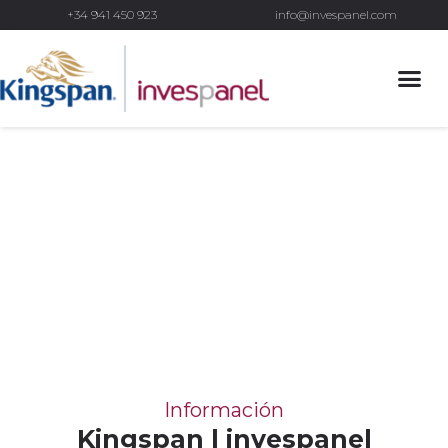
+34 941 450 923
info@invespanel.com
Empresa
>
Empresa
Información
Kingspan | invespanel