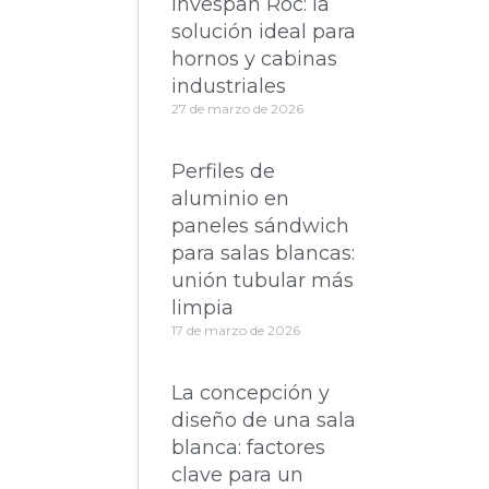
Invespan Roc: la
solución ideal para
hornos y cabinas
industriales
27 de marzo de 2026
Perfiles de
aluminio en
paneles sándwich
para salas blancas:
unión tubular más
limpia
17 de marzo de 2026
La concepción y
diseño de una sala
blanca: factores
clave para un