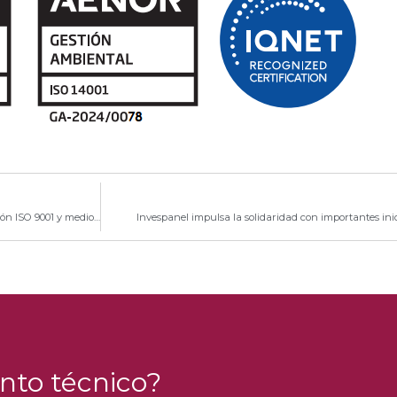
INVESPANEL renueva la certificación de calidad de gestión ISO 9001 y mediombiental ISO 14001
Invespanel impulsa la solidaridad con importantes ini
nto técnico?