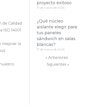
proyecto exitoso
17 de marzo de 2026
¿Qué núcleo
n de Calidad
aislante elegir para
ma ISO 14001
tus paneles
sándwich en salas
 mejorar la
blancas?
17 de marzo de 2026
sus
« Anteriores
 nuestro
Siguientes »