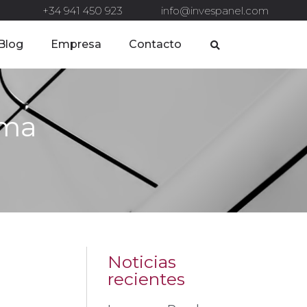
+34 941 450 923
info@invespanel.com
Blog
Empresa
Contacto
ema
Noticias
recientes