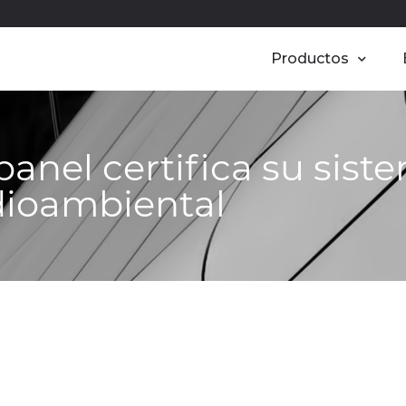
Productos
panel certifica su sist
dioambiental